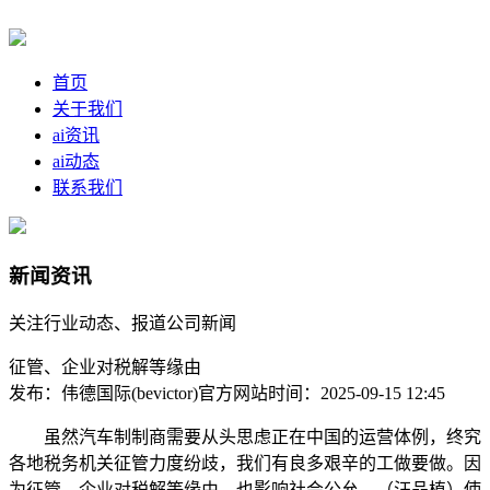
首页
关于我们
ai资讯
ai动态
联系我们
新闻资讯
关注行业动态、报道公司新闻
征管、企业对税解等缘由
发布：伟德国际(bevictor)官方网站
时间：2025-09-15 12:45
虽然汽车制制商需要从头思虑正在中国的运营体例，终究
各地税务机关征管力度纷歧，我们有良多艰辛的工做要做。因
为征管、企业对税解等缘由，也影响社会公允，（汪品植）使