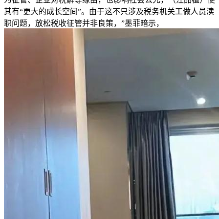
其有“更大的成长空间”。由于这不只涉及税务机关工做人员渎
职问题，放松税收征管并非良策，”墨菲暗示，