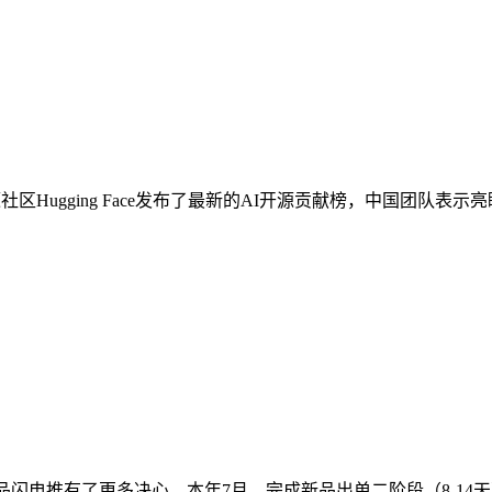
gging Face发布了最新的AI开源贡献榜，中国团队表示亮眼，Hu
上对新品闪电推有了更多决心。本年7月，完成新品出单二阶段（8-14