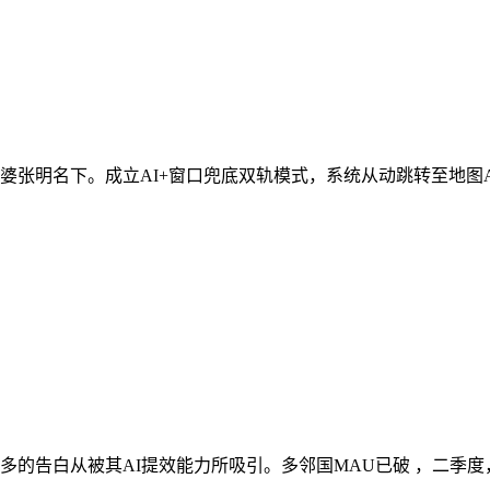
明名下。成立AI+窗口兜底双轨模式，系统从动跳转至地图APP
的告白从被其AI提效能力所吸引。多邻国MAU已破 ，二季度，