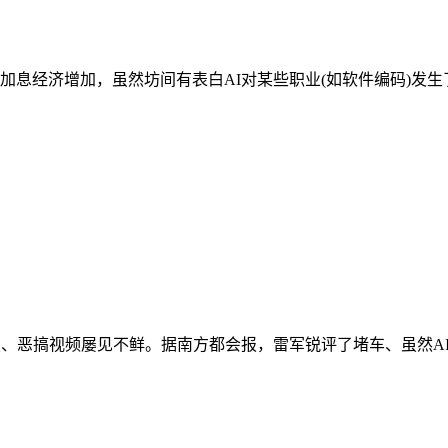
息经济增加，虽然坊间有表白AI对某些职业(如软件编码)发生了
、恶搞视频屡见不鲜。据南方都会报，雷军锐评了堵车、虽然AI对