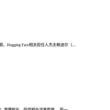
gging Face相关担任人杰夫鲍迪尔（...
天）潜爆孵化，获得额外流量帮推。 而一...