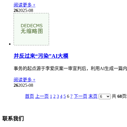
阅读更多 +
26
2025-08
并反过来“污染”AI大模
事务的起点源于李爱庆案一审宣判后，利用AI生成一篇内
阅读更多 +
26
2025-08
首页
上一页
1
2
3
4
5
6
7
下一页
末页
共
68
页
联系我们